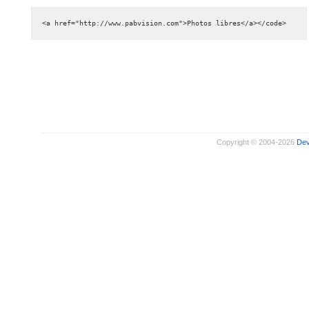
<a href="http://www.pabvision.com">Photos libres</a></code>
Copyright © 2004-2026
De