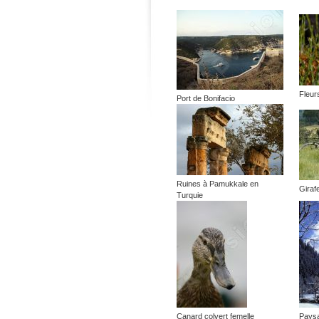
Fleur
Port de Bonifacio
Ruines à Pamukkale en
Giraf
Turquie
Canard colvert femelle
Paysa