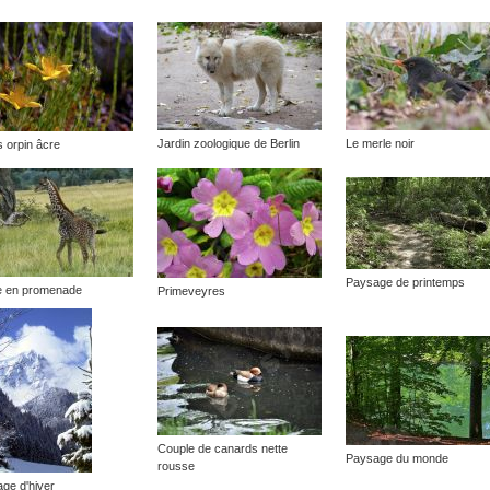
Jardin zoologique de Berlin
Le merle noir
s orpin âcre
Paysage de printemps
e en promenade
Primeveyres
Couple de canards nette
Paysage du monde
rousse
ge d'hiver