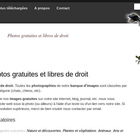
plus téléchargées
A propos
Contact
Photos gratuites et libres de droit
s gratuites et libres de droit
 de droit
. Toutes les
photographies
de notre
banque d'images
sont classées par
égorie (chats, chiens, etc).
 de nos
images gratuites
sur votre site internet, blog, journal, etc. nous vous
te web sous la photo (ou ailleurs) à l'aide d'un texte ou d'un lien vers notre site. Si
olution supérieure, merci de bien vouloir nous contacter par email.
atoires
égories suivantes:
Nature et découvertes
,
Plantes et végétations
,
Animaux
,
Arts et