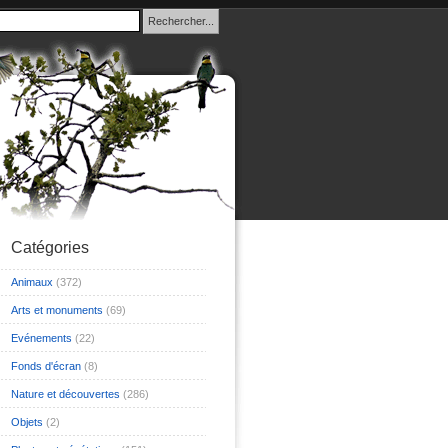
Catégories
Animaux
(372)
Arts et monuments
(69)
Evénements
(22)
Fonds d'écran
(8)
Nature et découvertes
(286)
Objets
(2)