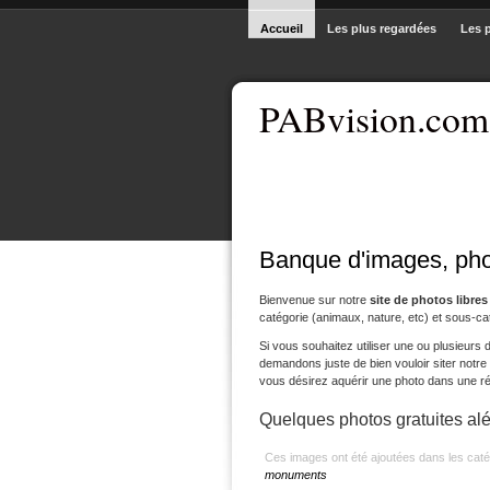
Accueil
Les plus regardées
Les 
PABvision.com
Banque d'images, photo
Bienvenue sur notre
site de photos libres
catégorie (animaux, nature, etc) et sous-cat
Si vous souhaitez utiliser une ou plusieurs
demandons juste de bien vouloir siter notre si
vous désirez aquérir une photo dans une rés
Quelques photos gratuites alé
Ces images ont été ajoutées dans les cat
monuments