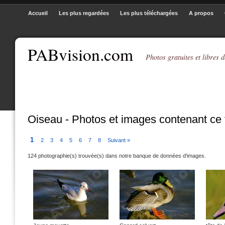
Accueil
Les plus regardées
Les plus téléchargées
A propos
PABvision.com
Photos gratuites et libres d
Oiseau - Photos et images contenant ce
1
2
3
4
5
6
7
8
Suivant »
124 photographie(s) trouvée(s) dans notre banque de données d'images.