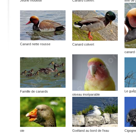
Jeune mouette
Canard colvert
tête de
Canard nette rousse
Canard colvert
canard 
Le guêp
Famille de canards
oiseau inséparable
oie
Goéland au bord de l'eau
Cigogne