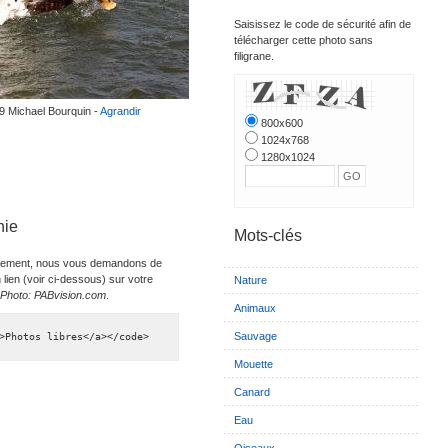
Saisissez le code de sécurité afin de
télécharger cette photo sans
filigrane.
09 Michael Bourquin -
Agrandir
800x600
1024x768
1280x1024
hie
Mots-clés
 librement, nous vous demandons de
 lien (voir ci-dessous) sur votre
Nature
Photo: PABvision.com
.
Animaux
Sauvage
>Photos libres</a></code>
Mouette
Canard
Eau