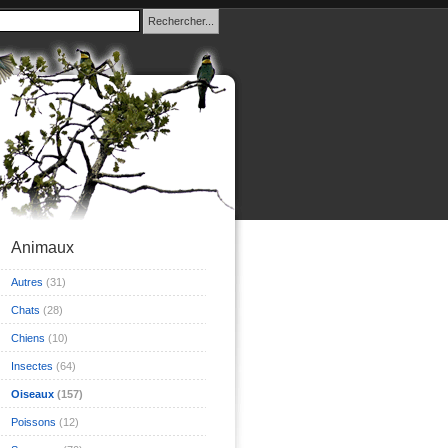
Animaux
Autres
(31)
Chats
(28)
Chiens
(10)
Insectes
(64)
Oiseaux
(157)
Poissons
(12)