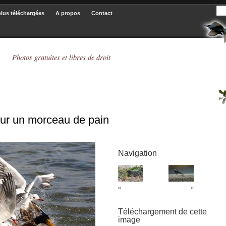
plus téléchargées
A propos
Contact
Photos gratuites et libres de droit
our un morceau de pain
Navigation
«
»
Téléchargement de cette
image