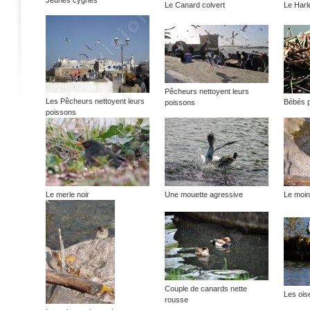
Jeunes cygnes
Le Canard colvert
Le Harl
Pêcheurs nettoyent leurs
Les Pêcheurs nettoyent leurs
Bébés p
poissons
poissons
Le merle noir
Une mouette agressive
Le moi
Couple de canards nette
Les ois
rousse