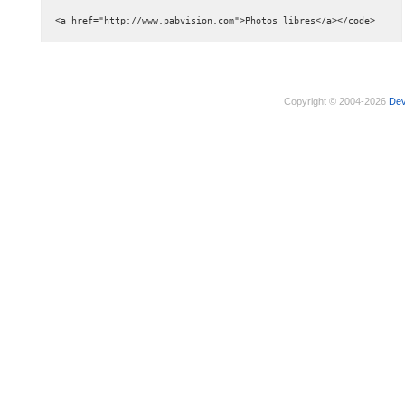
<a href="http://www.pabvision.com">Photos libres</a></code>
Copyright © 2004-2026
De