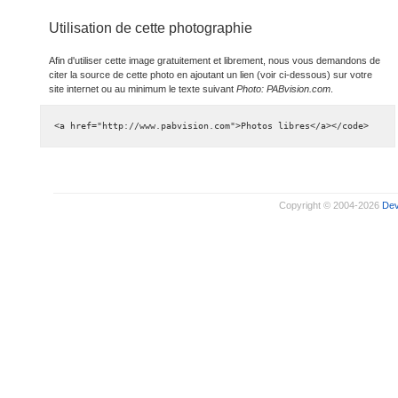
Utilisation de cette photographie
Afin d'utiliser cette image gratuitement et librement, nous vous demandons de
citer la source de cette photo en ajoutant un lien (voir ci-dessous) sur votre
site internet ou au minimum le texte suivant
Photo: PABvision.com
.
<a href="http://www.pabvision.com">Photos libres</a></code>
Copyright © 2004-2026
De