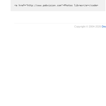
<a href="http://www.pabvision.com">Photos libres</a></code>
Copyright © 2004-2026
De