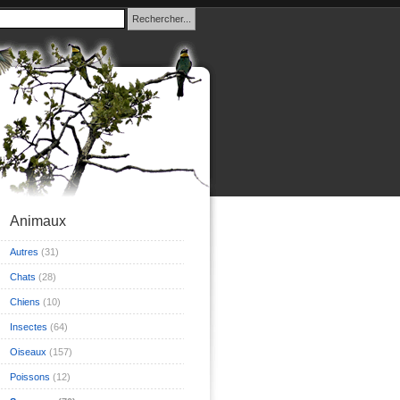
Animaux
Autres
(31)
Chats
(28)
Chiens
(10)
Insectes
(64)
Oiseaux
(157)
Poissons
(12)