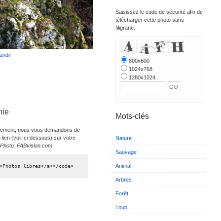
Saisissez le code de sécurité afin de
télécharger cette photo sans
filigrane.
andir
800x600
1024x768
1280x1024
hie
Mots-clés
 librement, nous vous demandons de
 lien (voir ci-dessous) sur votre
Nature
Photo: PABvision.com
.
Sauvage
Animal
>Photos libres</a></code>
Arbres
Forêt
Loup