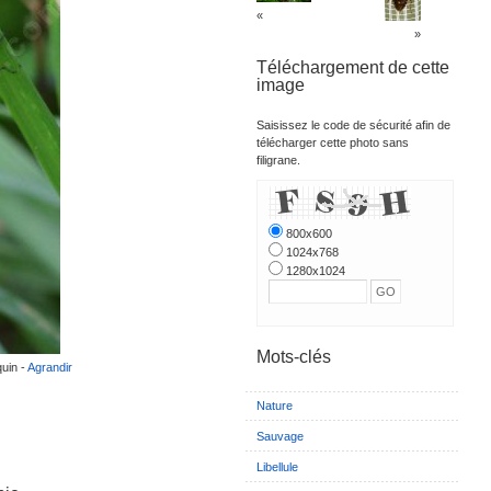
«
»
Téléchargement de cette
image
Saisissez le code de sécurité afin de
télécharger cette photo sans
filigrane.
800x600
1024x768
1280x1024
Mots-clés
quin -
Agrandir
Nature
Sauvage
Libellule