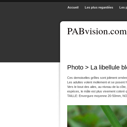
Accueil
Les plus regardées
Les 
PABvision.com
Photo > La libellule b
Ces demoiselles grêles sont joliment ornées
Les adultes volent mollement et se posent 
Vers le bout des ailes, au niveau de la côt
espèces, le mâle est plus vivement coloré 
TAILLE: Envergure moyenne 20-50mm, NOUR