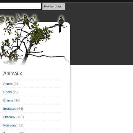
Animaux
Autres
(31)
Chats
(28)
Chiens
(10)
Insectes
(64)
Oiseaux
(157)
Poissons
(12)