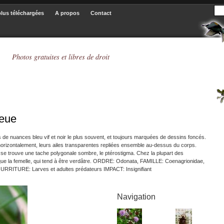
plus téléchargées
A propos
Contact
Photos gratuites et libres de droit
leue
 de nuances bleu vif et noir le plus souvent, et toujours marquées de dessins foncés.
horizontalement, leurs ailes transparentes repliées ensemble au-dessus du corps.
e, se trouve une tache polygonale sombre, le ptérostigma. Chez la plupart des
que la femelle, qui tend à être verdâtre. ORDRE: Odonata, FAMILLE: Coenagrionidae,
RITURE: Larves et adultes prédateurs IMPACT: Insignifiant
Navigation