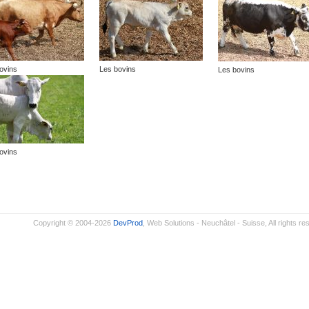
ovins
Les bovins
Les bovins
ovins
Copyright © 2004-2026
DevProd
, Web Solutions - Neuchâtel - Suisse, All rights re