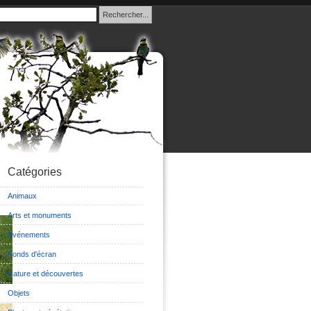
Catégories
Animaux
Arts et monuments
Evénements
Fonds d'écran
Nature et découvertes
Objets