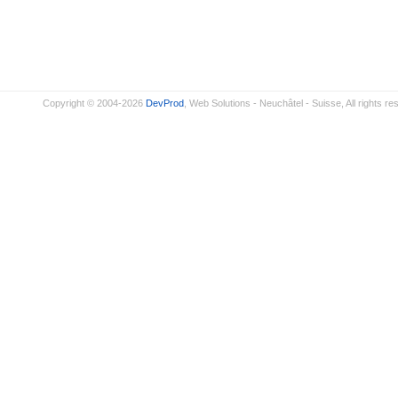
Copyright © 2004-2026
DevProd
, Web Solutions - Neuchâtel - Suisse, All rights re