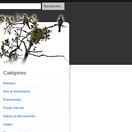
Catégories
Animaux
Arts et monuments
Evénements
Fonds d'écran
Nature et découvertes
Objets