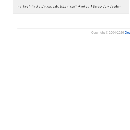
<a href="http://www.pabvision.com">Photos libres</a></code>
Copyright © 2004-2026
De