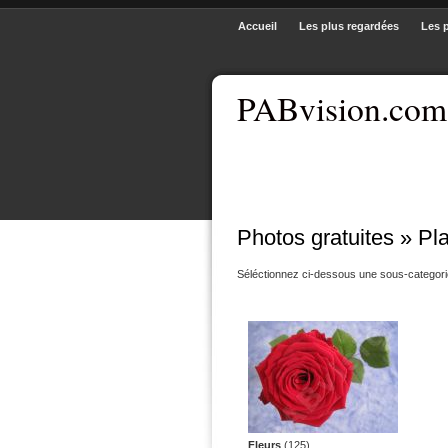
Accueil
Les plus regardées
Les 
PABvision.com
Photos gratuites » Pl
Séléctionnez ci-dessous une sous-categori
Fleurs
(125)