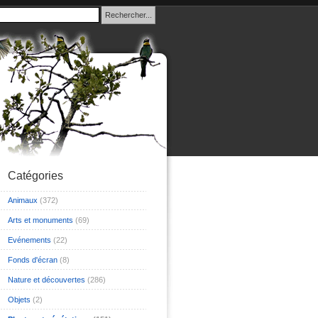
Catégories
Animaux
(372)
Arts et monuments
(69)
Evénements
(22)
Fonds d'écran
(8)
Nature et découvertes
(286)
Objets
(2)