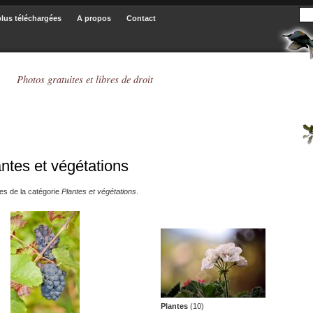
plus téléchargées
A propos
Contact
Photos gratuites et libres de droit
antes et végétations
es de la catégorie
Plantes et végétations
.
Plantes
(10)